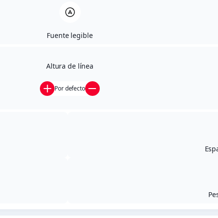
Fuente legible
Altura de línea
Por defecto
Espa
Pes